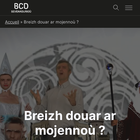
Skip
Accueil
»
Breizh douar ar mojennoù ?
to
content
Breizh douar ar
mojennoù ?