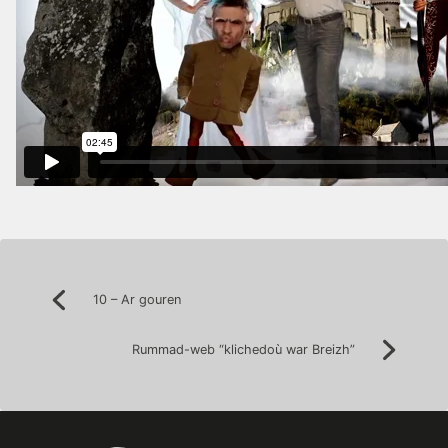
Post
10 – Ar gouren
Précédent:
navigation
Rummad-web “klichedoù war Breizh”
Suivan